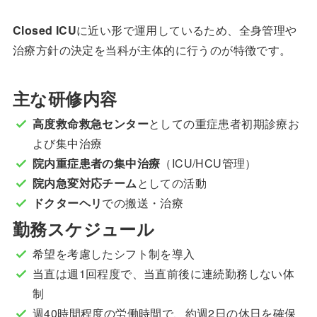
Closed ICU
に近い形で運用しているため、全身管理や
治療方針の決定を当科が主体的に行うのが特徴です。
主な研修内容
高度救命救急センター
としての重症患者初期診療お
よび集中治療
院内重症患者の集中治療
（ICU/HCU管理）
院内急変対応チーム
としての活動
ドクターヘリ
での搬送・治療
勤務スケジュール
希望を考慮したシフト制を導入
当直は週1回程度で、当直前後に連続勤務しない体
制
週40時間程度の労働時間で、約週2日の休日を確保