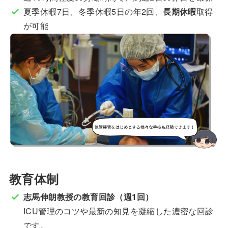
夏季休暇7日、冬季休暇5日の年2回、
長期休暇
取得
が可能
教育体制
志馬伸朗教授の教育回診（週1回）
ICU管理のコツや最新の知見を凝縮した濃密な回診
です。