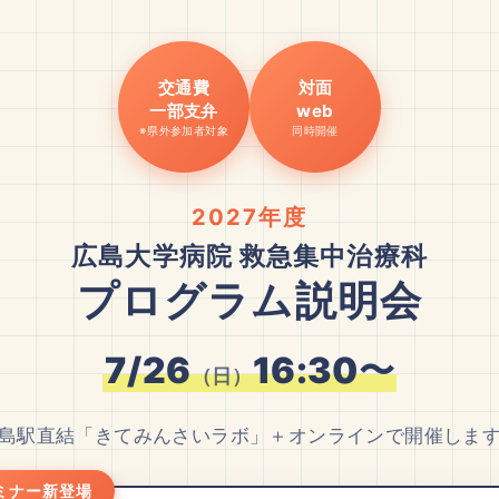
交通費
対面
一部支弁
web
※県外参加者対象
同時開催
2027年度
広島大学病院 救急集中治療科
プログラム説明会
7/26
16:30〜
（日）
島駅直結「きてみんさいラボ」＋オンラインで開催しま
セミナー新登場