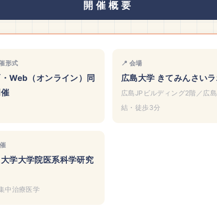
開催概要
開催形式
📍 会場
・Web（オンライン）同
広島大学 きてみんさいラ
開催
広島JPビルディング2階／広
結・徒歩3分
主催
島大学大学院医系科学研究
集中治療医学