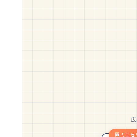
広
🆕 ミニ