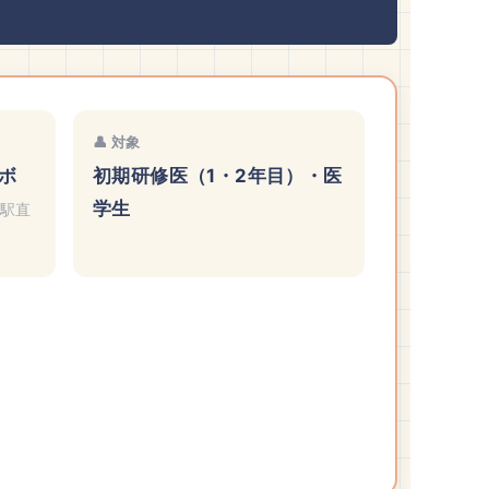
👤 対象
ボ
初期研修医（1・2年目）・医
学生
島駅直