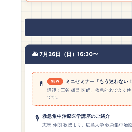
🚑 7月26日（日）16:30〜
ミニセミナー「もう迷わない！
NEW
💊
講師：三谷 雄己 医師。救急外来でよく
です。
救急集中治療医学講座のご紹介
🎙️
志馬 伸朗 教授より、広島大学 救急集中