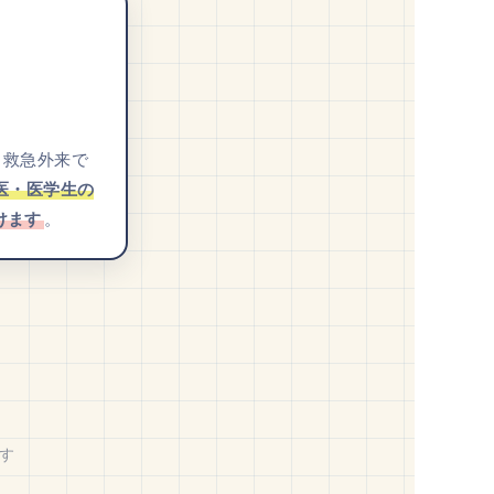
。救急外来で
医・医学生の
けます
。
す