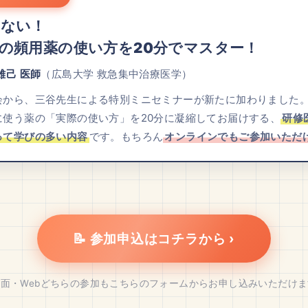
わない！
の頻用薬の使い方を20分でマスター！
雄己 医師
（広島大学 救急集中治療医学）
会から、三谷先生による特別ミニセミナーが新たに加わりました
に使う薬の「実際の使い方」を20分に凝縮してお届けする、
研修
って学びの多い内容
です。もちろん
オンラインでもご参加いただ
📝 参加申込はコチラから ›
対面・Webどちらの参加もこちらのフォームからお申し込みいただけま