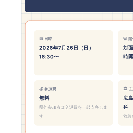
📅 日時
💻 
2026年7月26日（日）
対面
16:30〜
時
💰 参加費
🏛️ 
無料
広
科
県外参加者は交通費を一部支弁しま
す
救急